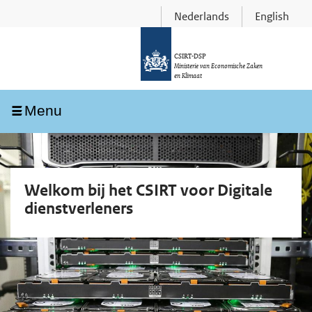
Skip
Overslaan
Nederlands
English
to
en
main
naar
CSIRT-DSP
Ministerie van Economische Zaken
navigation
de
en Klimaat
inhoud
Ingeklapt
Menu
gaan
Welkom bij het CSIRT voor
Digitale
dienstverleners