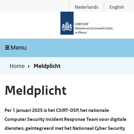
Skip
Overslaan
Nederlands
English
to
en
main
naar
CSIRT-DSP
Ministerie van Economische Zaken
navigation
de
en Klimaat
inhoud
Ingeklapt
Menu
gaan
Home
Meldplicht
Meldplicht
Per 1 januari 2025 is het CSIRT-DSP, het nationale
Computer Security Incident Response Team voor digitale
diensten, geïntegreerd met het Nationaal Cyber Security